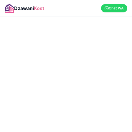
Dzawani
Kost
Chat WA